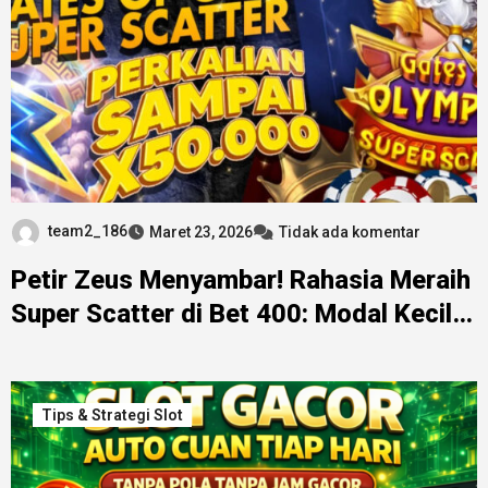
team2_186
Maret 23, 2026
Tidak ada komentar
Petir Zeus Menyambar! Rahasia Meraih
Super Scatter di Bet 400: Modal Kecil
Menang Jutaan Rupiah!
Tips & Strategi Slot