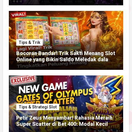
Taklukkan Algoritma dan Raih Mega
Win!
Tips & Trik
Bocoran Bandar! Trik Sakti Menang Slot
Online yang Bikin Saldo Meledak dalam
Semalam!
Tips & Strategi Slot
Petir Zeus Menyambar! Rahasia Meraih
Super Scatter di Bet 400: Modal Kecil
Menang Jutaan Rupiah!