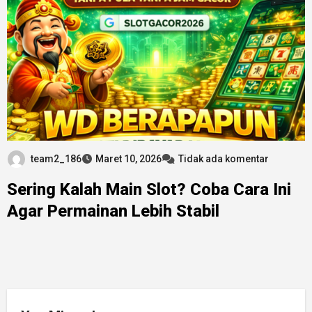
team2_186
Maret 10, 2026
Tidak ada komentar
Sering Kalah Main Slot? Coba Cara Ini
Agar Permainan Lebih Stabil