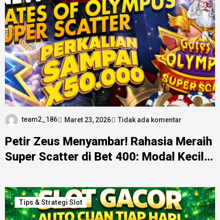
team2_186
Maret 23, 2026
Tidak ada komentar
Petir Zeus Menyambar! Rahasia Meraih
Super Scatter di Bet 400: Modal Kecil
Menang Jutaan Rupiah!
Tips & Strategi Slot