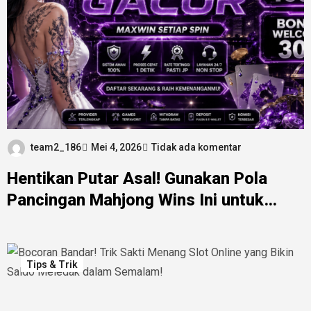
team2_186
Mei 4, 2026
Tidak ada komentar
Hentikan Putar Asal! Gunakan Pola
Pancingan Mahjong Wins Ini untuk
Taklukkan Algoritma dan Raih Mega
Win!
Tips & Trik