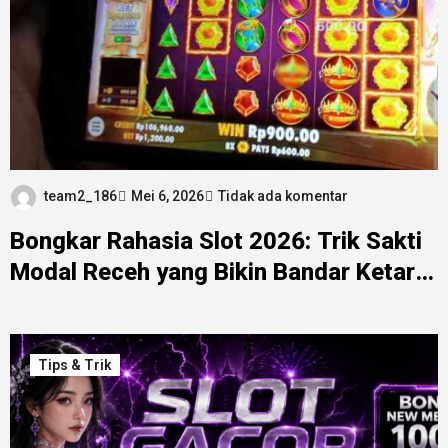
team2_186
Mei 6, 2026
Tidak ada komentar
Bongkar Rahasia Slot 2026: Trik Sakti
Modal Receh yang Bikin Bandar Ketar-
Ketir!
Tips & Trik