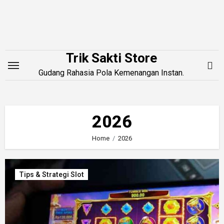
Skip
to
content
Trik Sakti Store
Gudang Rahasia Pola Kemenangan Instan.
2026
Home
2026
Tips & Strategi Slot