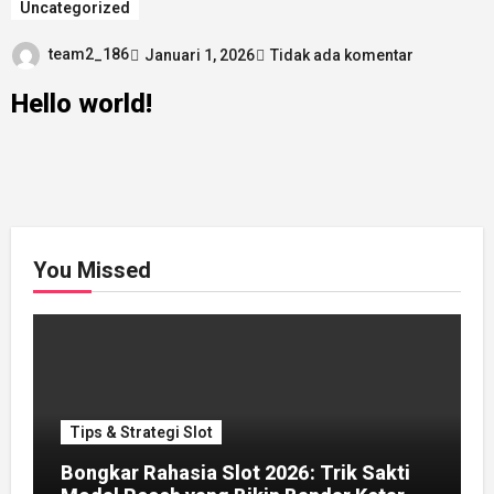
Uncategorized
team2_186
Januari 1, 2026
Tidak ada komentar
Hello world!
You Missed
Tips & Strategi Slot
Bongkar Rahasia Slot 2026: Trik Sakti